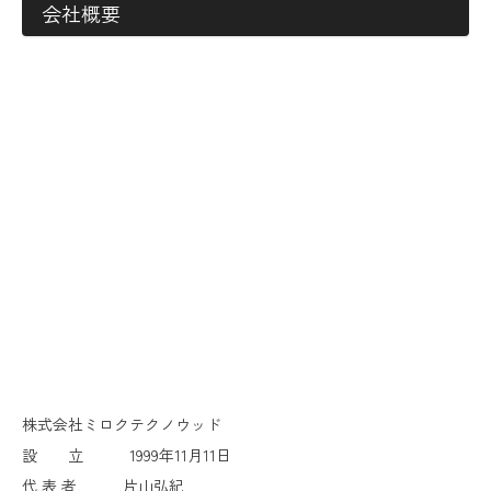
会社概要
株式会社ミロクテクノウッド
設 立 1999年11月11日
代 表 者 片山弘紀