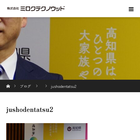
ホーム
ブログ
jushodentatsu2
jushodentatsu2